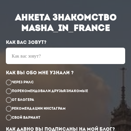
АНКЕТА ЗНАКОМСТВО
Masha_in_france
Как вас зовут?
Как вас зовут?
Как вы обо мне узнали ?
через рилс
порекомендовали друзья/знакомые
от блогера
рекомендации инстаграм
Свой вариант
Как давно вы подписаны на мой блог?