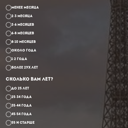
Менее месяца
2-3 месяца
3-6 месяцев
6-8 месяцев
8-10 месяцев
Около года
1-2 года
Более 2ух лет
Сколько Вам лет?
До 25 лет
25-34 года
35-44 года
45-54 года
55 и старше